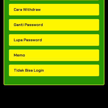
Cara Withdraw
Ganti Password
Lupa Password
Memo
Tidak Bisa Login