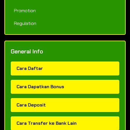
Promotion
Regulation
General Info
Cara Daftar
Cara Dapatkan Bonus
Cara Deposit
Cara Transfer ke Bank Lain